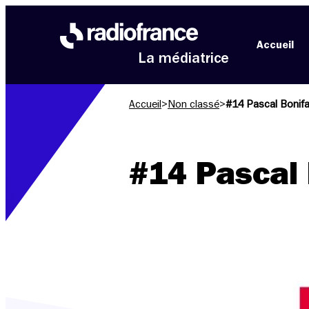
Aller au menu
Aller au contenu
Aller au pied de page
Accueil
La médiatrice
Accueil
>
Non classé
>
#14 Pascal Bonif
#14 Pascal