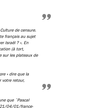
Culture de censure.
ste français au sujet
er Israël ? ». En
ation (à tort,
e sur les plateaux de
ore » dire que la
 votre retour,
ibune que ¨Pascal
021/04/01/france-