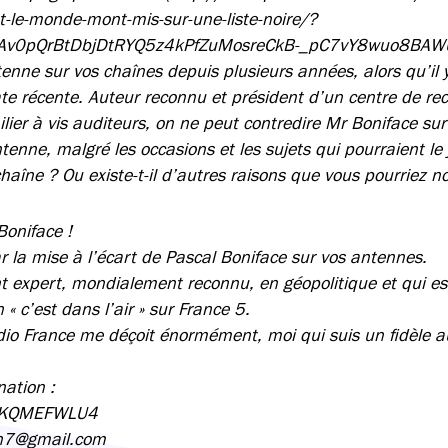
et-le-monde-mont-mis-sur-une-liste-noire/?
HAv0pQrBtDbjDtRYQ5z4kPfZuMosreCkB-_pC7vY8wuo8BAWUI
antenne sur vos chaînes depuis plusieurs années, alors qu’il 
ate récente. Auteur reconnu et président d’un centre de re
milier à vis auditeurs, on ne peut contredire Mr Boniface s
tenne, malgré les occasions et les sujets qui pourraient le j
chaîne ? Ou existe-t-il d’autres raisons que vous pourriez no
 Boniface !
r la mise à l’écart de Pascal Boniface sur vos antennes.
ent expert, mondialement reconnu, en géopolitique et qui e
 « c’est dans l’air » sur France 5.
dio France me déçoit énormément, moi qui suis un fidèle a
ation :
dHKQMEFWLU4
en7@gmail.com