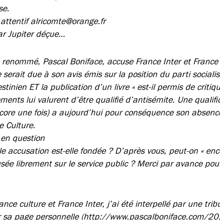
se.
 attentif alricomte@orange.fr
Par Jupiter déçue…
 renommé, Pascal Boniface, accuse France Inter et France 
e serait due à son avis émis sur la position du parti sociali
estinien ET la publication d’un livre « est-il permis de critiqu
ments lui valurent d’être qualifié d’antisémite. Une qualific
ncore une fois) a aujourd’hui pour conséquence son absenc
e Culture.
en question
lle accusation est-elle fondée ? D’après vous, peut-on « enc
usée librement sur le service public ? Merci par avance pour
ance culture et France Inter, j’ai été interpellé par une tr
ur sa page personnelle (http://www.pascalboniface.com/2