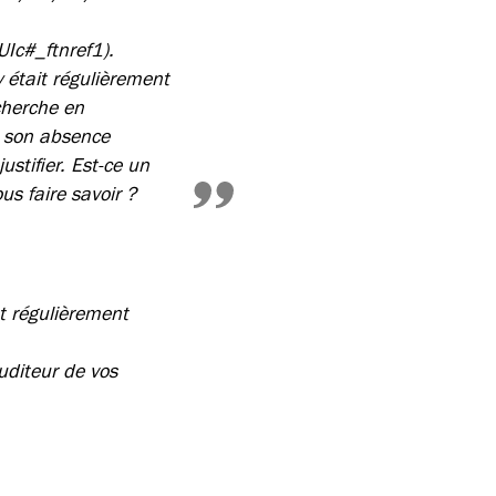
c#_ftnref1).
y était régulièrement
cherche en
ur son absence
ustifier. Est-ce un
us faire savoir ?
st régulièrement
uditeur de vos