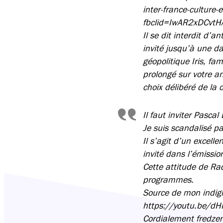
inter-france-culture-
fbclid=IwAR2xDCvt
Il se dit interdit d’
invité jusqu’à une d
géopolitique Iris, fa
prolongé sur votre an
choix délibéré de la 
Il faut inviter Pascal
Je suis scandalisé pa
Il s’agit d’un excell
invité dans l’émission
Cette attitude de Ra
programmes.
Source de mon indign
https://youtu.be/
Cordialement fredz