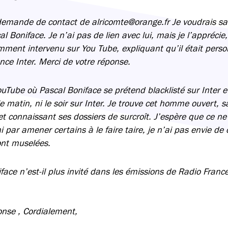
emande de contact de alricomte@orange.fr Je voudrais sa
al Boniface. Je n’ai pas de lien avec lui, mais je l’appréc
cemment intervenu sur You Tube, expliquant qu’il était pers
nce Inter. Merci de votre réponse.
ouTube où Pascal Boniface se prétend blacklisté sur Inter et
le matin, ni le soir sur Inter. Je trouve cet homme ouvert, sa
et connaissant ses dossiers de surcroît. J’espère que ce ne
ni par amener certains à le faire taire, je n’ai pas envie de 
ont muselées.
ace n’est-il plus invité dans les émissions de Radio Franc
onse , Cordialement,