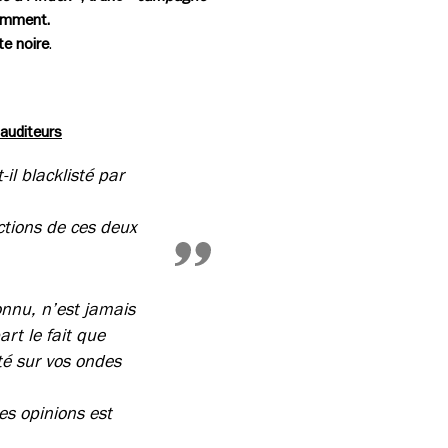
tamment.
te noire
.
 auditeurs
il blacklisté par
ctions de ces deux
onnu, n’est jamais
art le fait que
sté sur vos ondes
des opinions est