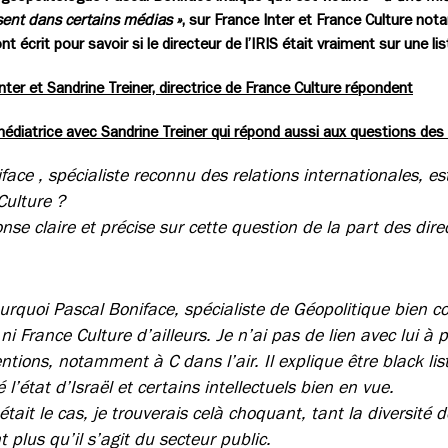
sent dans certains médias »
, sur France Inter et France Culture no
t écrit pour savoir si le directeur de l’IRIS était vraiment sur une lis
nter et Sandrine Treiner, directrice de France Culture répondent
médiatrice avec Sandrine Treiner qui répond aussi aux questions des
ace , spécialiste reconnu des relations internationales, est-
Culture ?
se claire et précise sur cette question de la part des dire
ourquoi Pascal Boniface, spécialiste de Géopolitique bien c
 ni France Culture d’ailleurs. Je n’ai pas de lien avec lui à p
entions, notamment à C dans l’air. Il explique être black li
é l’état d’Israël et certains intellectuels bien en vue.
 était le cas, je trouverais celà choquant, tant la diversité 
 plus qu’il s’agit du secteur public.