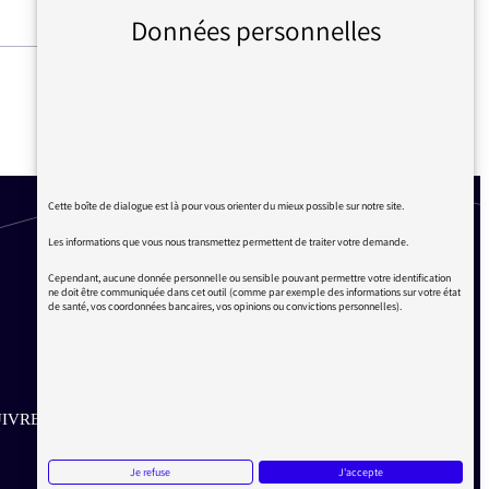
Données personnelles
#22 L’INDUSTRIE
AUTOMOBILE ET
L’ÉCOLOGIE
Cette boîte de dialogue est là pour vous orienter du mieux possible sur notre site.
Les informations que vous nous transmettez permettent de traiter votre demande.
Cependant, aucune donnée personnelle ou sensible pouvant permettre votre identification
ne doit être communiquée dans cet outil (comme par exemple des informations sur votre état
de santé, vos coordonnées bancaires, vos opinions ou convictions personnelles).
IVRE SUR LES RÉSEAUX
Aller sur la page Twitter de la Médiatrice
Aller sur la page Facebook de la Médiatrice
Aller sur la page Instagram de la Médiatrice
Je refuse
J'accepte