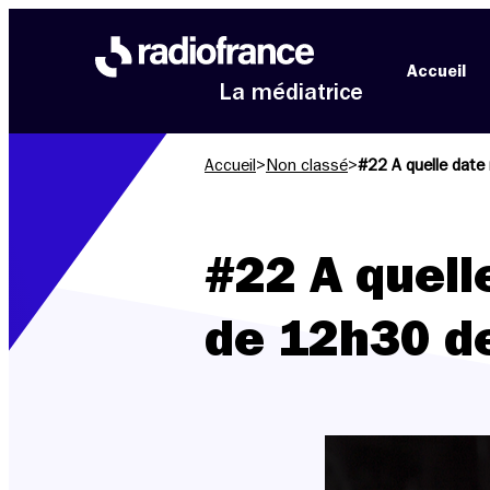
Aller au menu
Aller au contenu
Aller au pied de page
Accueil
La médiatrice
Accueil
>
Non classé
>
#22 A quelle date 
#22 A quelle
de 12h30 de