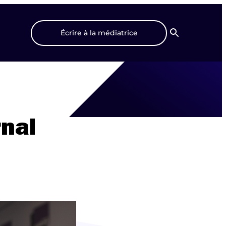
Écrire à la médiatrice
Recherche
rnal