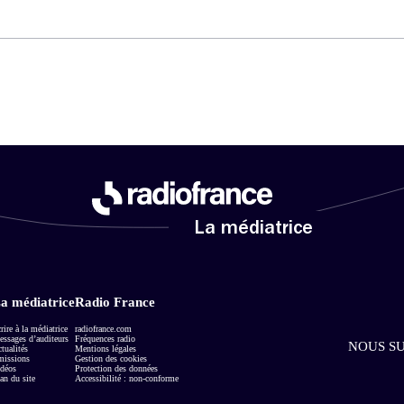
La médiatrice
a médiatrice
Radio France
rire à la médiatrice
radiofrance.com
ssages d’auditeurs
Fréquences radio
NOUS SU
tualités
Mentions légales
missions
Gestion des cookies
déos
Protection des données
an du site
Accessibilité : non-conforme