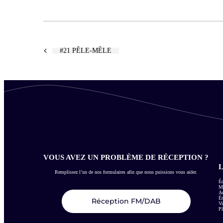
#21 PÊLE-MÊLE
VOUS AVEZ UN PROBLÈME DE RÉCEPTION ?
L
Remplissez l’un de nos formulaires afin que nous puissions vous aider.
Éc
Me
Ac
É
Réception FM/DAB
Vi
Pl