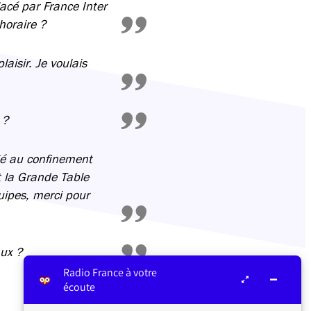
acé par France Inter
 horaire ?
aisir. Je voulais
e ?
lié au confinement
t la Grande Table
uipes, merci pour
aux ?
Radio France à votre
écoute