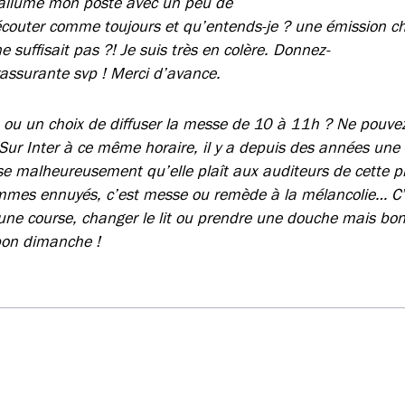
J’allume mon poste avec un peu de
écouter comme toujours et qu’entends-je ? une émission ch
suffisait pas ?! Je suis très en colère. Donnez-
rassurante svp ! Merci d’avance.
n ou un choix de diffuser la messe de 10 à 11h ? Ne pouve
 Sur Inter à ce même horaire, il y a depuis des années un
e malheureusement qu’elle plaît aux auditeurs de cette p
mmes ennuyés, c’est messe ou remède à la mélancolie… C’
 une course, changer le lit ou prendre une douche mais bon,
bon dimanche !