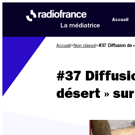
Aller au menu
Aller au contenu
Aller au pied de page
Accueil
La médiatrice
Accueil
>
Non classé
>
#37 Diffusion de 
#37 Diffusi
désert » su