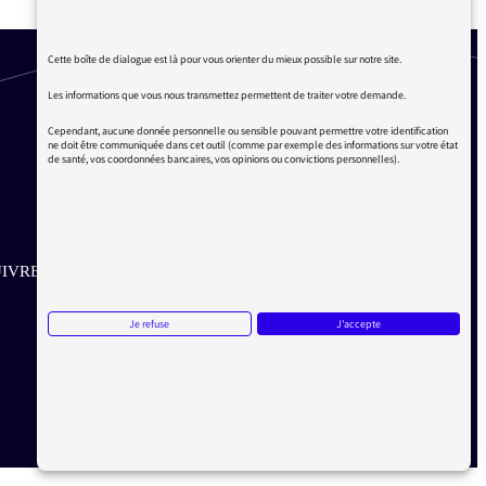
Cette boîte de dialogue est là pour vous orienter du mieux possible sur notre site.
Les informations que vous nous transmettez permettent de traiter votre demande.
Cependant, aucune donnée personnelle ou sensible pouvant permettre votre identification
ne doit être communiquée dans cet outil (comme par exemple des informations sur votre état
de santé, vos coordonnées bancaires, vos opinions ou convictions personnelles).
IVRE SUR LES RÉSEAUX
Aller sur la page Twitter de la Médiatrice
Aller sur la page Facebook de la Médiatrice
Aller sur la page Instagram de la Médiatrice
Je refuse
J'accepte