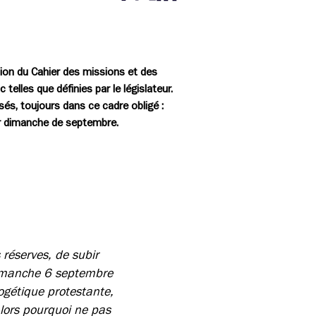
Partager cette page sur Facebook
Partager cette page sur Twitter
Partager cette page sur LinkedIn
tion du Cahier des missions et des
telles que définies par le législateur.
és, toujours dans ce cadre obligé :
er dimanche de septembre.
 réserves, de subir
dimanche 6 septembre
logétique protestante,
alors pourquoi ne pas