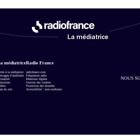
La médiatrice
a médiatrice
Radio France
rire à la médiatrice
radiofrance.com
ssages d’auditeurs
Fréquences radio
NOUS SU
tualités
Mentions légales
missions
Gestion des cookies
déos
Protection des données
an du site
Accessibilité : non-conforme