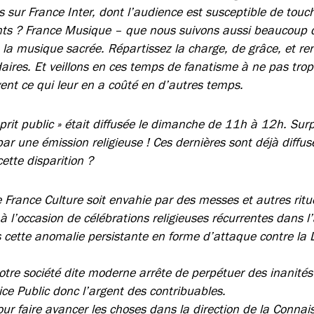
s sur France Inter, dont l’audience est susceptible de tou
ts ? France Musique – que nous suivons aussi beaucoup di
la musique sacrée. Répartissez la charge, de grâce, et r
res. Et veillons en ces temps de fanatisme à ne pas trop e
vent ce qui leur en a coûté en d’autres temps.
prit public » était diffusée le dimanche de 11h à 12h. Surp
par une émission religieuse ! Ces dernières sont déjà diffu
ette disparition ?
France Culture soit envahie par des messes et autres rituel
à l’occasion de célébrations religieuses récurrentes dans l
 cette anomalie persistante en forme d’attaque contre la L
otre société dite moderne arrête de perpétuer des inanités
ice Public donc l’argent des contribuables.
pour faire avancer les choses dans la direction de la Connai