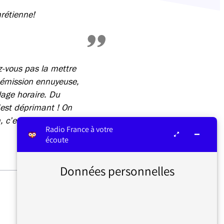
rétienne!
z-vous pas la mettre
e émission ennuyeuse,
lage horaire. Du
est déprimant ! On
 c’est toujours
Radio France à votre
écoute
Données personnelles
#37 SUR LES ÉPAULES DE
DARWIN