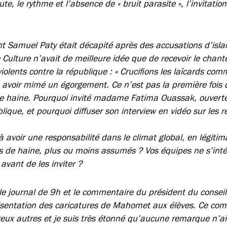
te, le rythme et l’absence de « bruit parasite », l’invitation
nt Samuel Paty était décapité après des accusations d’is
 Culture n’avait de meilleure idée que de recevoir le chan
iolents contre la république : « Crucifions les laïcards comm
s avoir mimé un égorgement. Ce n’est pas la première fois 
 de haine. Pourquoi invité madame Fatima Ouassak, ouver
lique, et pourquoi diffuser son interview en vidéo sur les 
avoir une responsabilité dans le climat global, en légitima
 de haine, plus ou moins assumés ? Vos équipes ne s’inté
avant de les inviter ?
le journal de 9h et le commentaire du président du conseil
sentation des caricatures de Mahomet aux élèves. Ce co
x autres et je suis très étonné qu’aucune remarque n’ait é