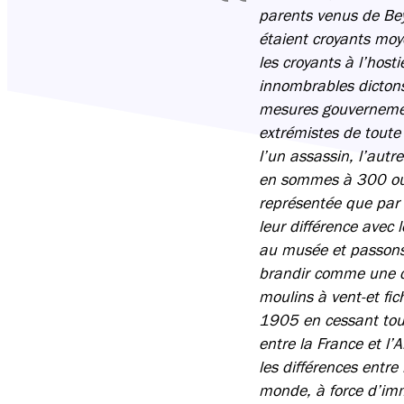
parents venus de Bey
étaient croyants mo
les croyants à l’host
innombrables dictons 
mesures gouvernement
extrémistes de toute
l’un assassin, l’autr
en sommes à 300 ou 
représentée que par d
leur différence avec 
au musée et passons 
brandir comme une cr
moulins à vent-et fich
1905 en cessant tou
entre la France et l’
les différences entre
monde, à force d’imm