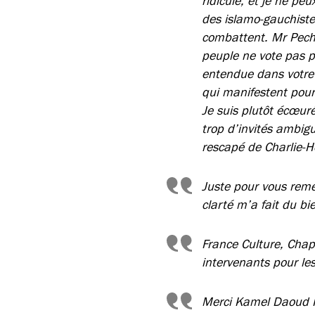
ridicule, et je ne p
des islamo-gauchistes
combattent. Mr Pech, 
peuple ne vote pas p
entendue dans votre 
qui manifestent pour 
Je suis plutôt écœuré
trop d’invités ambigu
rescapé de Charlie-H
Juste pour vous remer
clarté m’a fait du bi
France Culture, Chape
intervenants pour les
Merci Kamel Daoud Pou