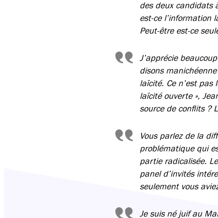
des deux candidats à 
est-ce l’information l
Peut-être est-ce seu
J’apprécie beaucoup 
disons manichéenne d
laïcité. Ce n’est pas
laïcité ouverte », Je
source de conflits ? 
Vous parlez de la diff
problématique qui e
partie radicalisée. 
panel d’invités inté
seulement vous aviez
Je suis né juif au M