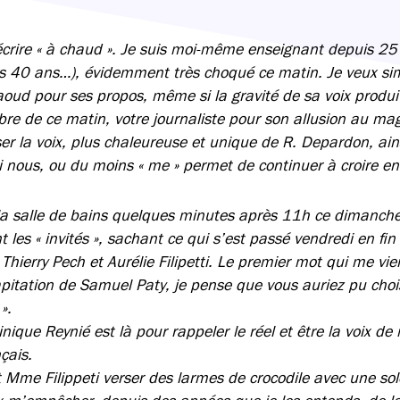
écrire « à chaud ». Je suis moi-même enseignant depuis 25
is 40 ans…), évidemment très choqué ce matin. Je veux si
aoud pour ses propos, même si la gravité de sa voix produ
ubre de ce matin, votre journaliste pour son allusion au ma
ser la voix, plus chaleureuse et unique de R. Depardon, ain
i nous, ou du moins « me » permet de continuer à croire en
 la salle de bains quelques minutes après 11h ce dimanche
es « invités », sachant ce qui s’est passé vendredi en fin
 Thierry Pech et Aurélie Filipetti. Le premier mot qui me vie
apitation de Samuel Paty, je pense que vous auriez pu choi
».
ue Reynié est là pour rappeler le réel et être la voix de m
çais.
 Mme Filippeti verser des larmes de crocodile avec une so