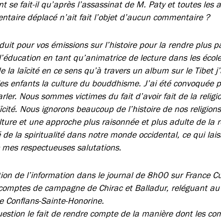
se fait-il qu’après l’assassinat de M. Paty et toutes les a
taire déplacé n’ait fait l’objet d’aucun commentaire ?
it pour vos émissions sur l’histoire pour la rendre plus p
éducation en tant qu’animatrice de lecture dans les écoles
 de la laïcité en ce sens qu’à travers un album sur le Tibet j
es enfants la culture du bouddhisme. J’ai été convoquée pa
rler. Nous sommes victimes du fait d’avoir fait de la reli
aïcité. Nous ignorons beaucoup de l’histoire de nos religio
ture et une approche plus raisonnée et plus adulte de la re
 de la spiritualité dans notre monde occidental, ce qui lais
 mes respectueuses salutations.
tion de l’information dans le journal de 8h00 sur France Cu
 comptes de campagne de Chirac et Balladur, reléguant au
de Conflans-Sainte-Honorine.
uestion le fait de rendre compte de la manière dont les 