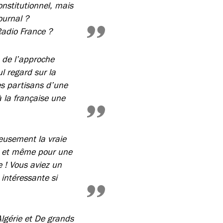
onstitutionnel, mais
ournal ?
Radio France ?
 de l’approche
l regard sur la
es partisans d’une
à la française une
gneusement la vraie
n et même pour une
 ! Vous aviez un
intéressante si
Algérie et De grands