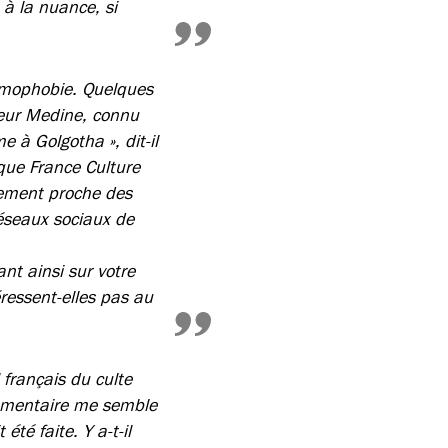
 à la nuance, si
lamophobie. Quelques
teur Medine, connu
e à Golgotha », dit-il
que France Culture
tement proche des
réseaux sociaux de
nt ainsi sur votre
ressent-elles pas au
 français du culte
mmentaire me semble
té faite. Y a-t-il