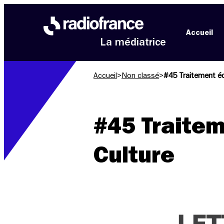
Aller au menu
Aller au contenu
Aller au pied de page
Accueil
La médiatrice
Accueil
>
Non classé
>
#45 Traitement édi
#45 Traitem
Culture