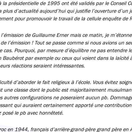
la présidentielle de 1995 ont été validés par le Conseil C
a plus d’actualité aujourd’hui qui justifie l’ouverture d’un j
lement pour promouvoir le travail de la cellule enquête de 
l’émission de Guillaume Erner mais ce matin, je m’étonne
e l’émission ! Tout se passe comme si nous avions un seu
 le cas. Pourquoi, par mesure d’équilibre ne pas entendre l
an Baubérot par exemple ou ceux qui voient dans la laïcité 
Leurs réactions seraient intéressantes.
iculté d’aborder le fait religieux à l’école. Vous évitez soi
st une classe dont le public est majoritairement musulma
Les autres configurations ne poseraient aucun pb. Dommage
ressant qui auraient certainement apporté une contribution 
 posé le pb avec honnêteté.
aroc en 1944, français d’arrière-grand-père grand père en 