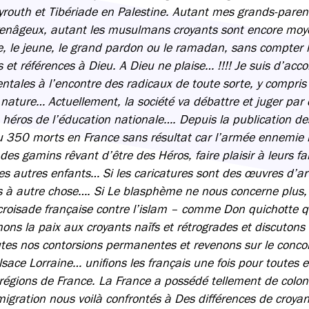
routh et Tibériade en Palestine. Autant mes grands-paren
yenâgeux, autant les musulmans croyants sont encore mo
ie, le jeune, le grand pardon ou le ramadan, sans compter l
et références à Dieu. A Dieu ne plaise… !!!! Je suis d’acco
ales à l’encontre des radicaux de toute sorte, y compris 
 nature… Actuellement, la société va débattre et juger pa
e héros de l’éducation nationale…. Depuis la publication de
350 morts en France sans résultat car l’armée ennemie n
es gamins rêvant d’être des Héros, faire plaisir à leurs fa
les autres enfants… Si les caricatures sont des œuvres d’ar
à autre chose…. Si Le blasphème ne nous concerne plus, 
oisade française contre l’islam – comme Don quichotte qu
ons la paix aux croyants naïfs et rétrogrades et discutons de
tes nos contorsions permanentes et revenons sur le conc
Alsace Lorraine… unifions les français une fois pour toutes
 régions de France. La France a possédé tellement de coloni
igration nous voilà confrontés à Des différences de croyan