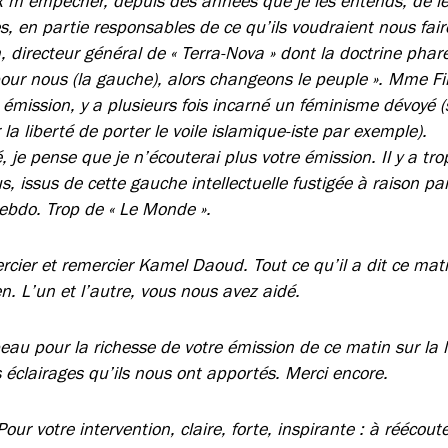
eux m’empêcher, depuis des années que je les entends, de 
, en partie responsables de ce qu’ils voudraient nous faire
directeur général de « Terra-Nova » dont la doctrine phare s
our nous (la gauche), alors changeons le peuple ». Mme Fil
émission, y a plusieurs fois incarné un féminisme dévoyé
la liberté de porter le voile islamique-iste par exemple).
, je pense que je n’écouterai plus votre émission. Il y a tro
s, issus de cette gauche intellectuelle fustigée à raison par
ebdo. Trop de « Le Monde ».
cier et remercier Kamel Daoud. Tout ce qu’il a dit ce mati
en. L’un et l’autre, vous nous avez aidé.
au pour la richesse de votre émission de ce matin sur la l
 éclairages qu’ils nous ont apportés. Merci encore.
r votre intervention, claire, forte, inspirante : à réécoute