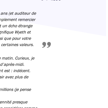
Partager cette page sur Facebook
Partager cette page sur Twitter
Partager cette page sur LinkedIn
 ans (et auditeur de
mplement remercier
it un écho étrange
gnifique Wyeth et
si que pour votre
 certaines valeurs.
 matin. Curieux, je
 d’après-midi.
nt est : indécent.
sir avec plus de
illions (je pense
lennité presque