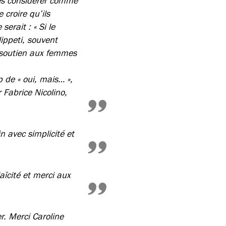
les considérer comme
 croire qu’ils
erait : « Si le
ippeti, souvent
 (soutien aux femmes
p de « oui, mais… »,
 Fabrice Nicolino,
n avec simplicité et
aïcité et merci aux
r. Merci Caroline