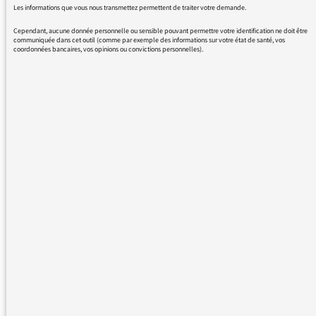
Les informations que vous nous transmettez permettent de traiter votre demande.
desservant les banlieues (93/94
Cependant, aucune donnée personnelle ou sensible pouvant permettre votre identification ne doit être
en particulier). Les scènes
communiquée dans cet outil (comme par exemple des informations sur votre état de santé, vos
coordonnées bancaires, vos opinions ou convictions personnelles).
d’émeute quotidiennes à la gare
du nord sont une honte pour la
France et la RATP/SNCF…
2/Emission LES INFORMES :
curieusement les intervenants
modérés ou « de droite » sont
absents ou peu audibles depuis
le début du conflit. Les
participants sont en majorité des
opposants résolus ayant des
comptes à régler le plus souvent…
Pour ces raisons, j’estime que le
traitement de cette actualité est
défaillant à Radio France.