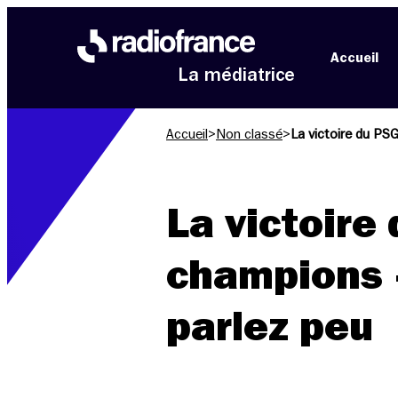
Aller au menu
Aller au contenu
Aller au pied de page
Accueil
La médiatrice
Accueil
>
Non classé
>
La victoire du PS
La victoire
champions –
parlez peu