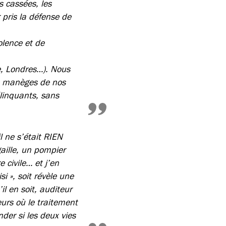
es cassées, les
 pris la défense de
olence et de
e, Londres…). Nous
es manèges de nos
linquants, sans
l ne s’était RIEN
gaille, un pompier
 civile… et j’en
i », soit révèle une
il en soit, auditeur
eurs où le traitement
der si les deux vies