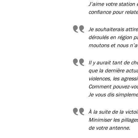
J’aime votre station
confiance pour relater
Je souhaiterais attir
déroulés en région p
moutons et nous n’av
Il y aurait tant de 
que la dernière actu
violences, les agress
Comment pouvez-vous
Je vous dis simplem
À la suite de la vict
Minimiser les pillages
de votre antenne.