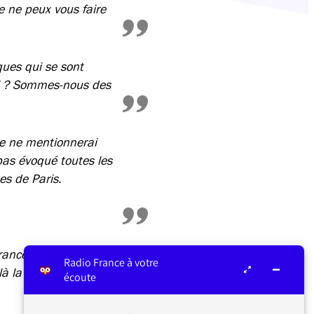
e ne peux vous faire
ques qui se sont
il ? Sommes-nous des
Je ne mentionnerai
pas évoqué toutes les
es de Paris.
rance Inter.
Radio France à votre
à la ligne éditoriale
écoute