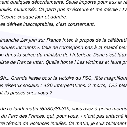
ent quelques débordements. Seule importe pour eux la ré
bliés, minimisés. Ce parti pris m’écœure et me désole ! J
j’écoute chaque jour et admire.
es dérives inacceptables, c’est consternant.
manche 1er juin sur France Inter, à propos de la célébrati
uelques incidents ». Cela ne correspond pas à la réalité bi
 dans la soirée du ministre de l’Intérieur. Donc c’est faux
te de France Inter. Quelle honte ! Les victimes et leurs p
9h… Grande liesse pour la victoire du PSG, fête magnifiq
es réseaux sociaux : 426 interpellations, 2 morts, 192 bl
t-ils passés chez vous ?
de ce lundi matin (6h30/8h30), vous avez à peine mention
du Parc des Princes, qui, pour vous, « n’ont pas entaché la 
e témoin de violences inouïes. Ce matin, je suis tellement t