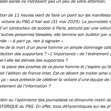
este soirée ne méritaient pas un peu de votre attention.
tion de 11 heures vient de faire un point sur les manifest
la victoire du PSG d’hier soir (31 mai 2025). La journaliste
un conducteur de scooter à Paris, percuté par une voitur
’autres personnes blessées, elle termine son bulletin par 
e : « à part ça, rien à signaler ».
re de la mort d’un jeune homme un simple dommage collaté
faction des supporters ? « L’importance » de l’événement au
e-t-elle les dérives des supporters ?
 la place des proches de ce jeune homme et j’espère qu’il
it l’édition de France Inter. Est-ce décent de traiter ainsi 
 ça » sous prétexte de célébrer la victoire d’une équipe de 
aitement de l’information ?
 déni ou l’optimisme des journalistes ce dimanche matin d
TORIQUE du PSG. En effet, tous dithyrambiques sur les pr