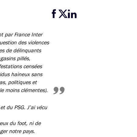
Partager cette page sur Facebook
Partager cette page sur Twitter
Partager cette page sur LinkedIn
t par France Inter
question des violences
pes de délinquants
gasins pillés,
festations censées
vidus haineux sans
s, politiques et
 le moins clémentes).
et du PSG. J’ai vécu
ux du foot, ni de
ager notre pays.