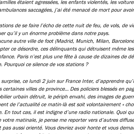
familles étaient agressées, les enfants violentés, les voitur
 ambulances saccagées, j’ai été menacé de mort pour avoir
ations de se faire l’écho de cette nuit de feu, de vols, de vi
uer qu’il y un énorme problème dans notre pays.
ucune autre ville de foot (Madrid, Munich, Milan, Barcelon
pter ce désordre, ces délinquants qui détruisent même l
fance. Paris n’est plus une fête à cause de dizaines de dé
e. Pourquoi ce silence de vos stations ?
surprise, ce lundi 2 juin sur France Inter, d’apprendre qu’i
 certaines villes de province… Des policiers blessés en pa
lier urbain détruit, le périph envahi, des images de guerre
nt de l’actualité ce matin-là est soit volontairement « chois
 En tout cas, il est indigne d’une radio nationale. Quoi qu’
e votre matinale, je pense me reporter vers d’autres diffus
t pas aussi orienté. Vous devriez avoir honte et vous deman