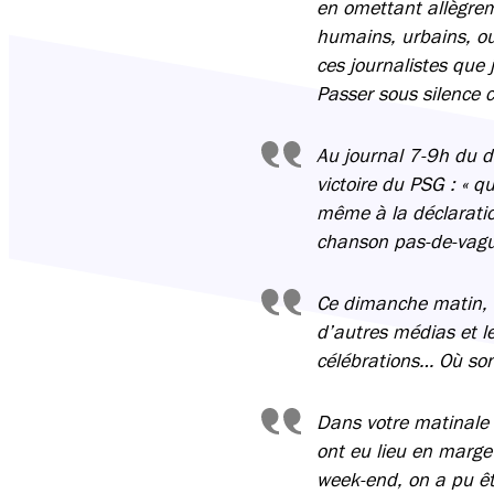
en omettant allègrem
humains, urbains, ou
ces journalistes que 
Passer sous silence c
Au journal 7-9h du di
victoire du PSG : « q
même à la déclaration
chanson pas-de-vaguis
Ce dimanche matin, 
d’autres médias et l
célébrations… Où son
Dans votre matinale 
ont eu lieu en marge 
week-end, on a pu êtr