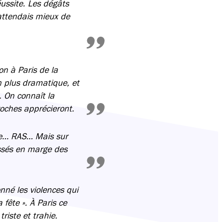
ussite. Les dégâts
’attendais mieux de
on à Paris de la
en plus dramatique, et
. On connaît la
roches apprécieront.
ue… RAS… Mais sur
essés en marge des
né les violences qui
fête ». À Paris ce
riste et trahie.