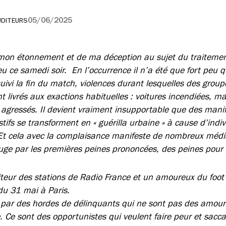
05/06/2025
UDITEURS
 mon étonnement et de ma déception au sujet du traitemen
u ce samedi soir. En l’occurrence il n’a été que fort peu 
suivi la fin du match, violences durant lesquelles des grou
 livrés aux exactions habituelles : voitures incendiées, ma
s agressés. Il devient vraiment insupportable que des mani
tifs se transforment en « guérilla urbaine » à cause d’indi
Et cela avec la complaisance manifeste de nombreux média
juge par les premières peines prononcées, des peines pour
diteur des stations de Radio France et un amoureux du foot 
t du 31 mai à Paris.
 par des hordes de délinquants qui ne sont pas des amoure
e. Ce sont des opportunistes qui veulent faire peur et sacc