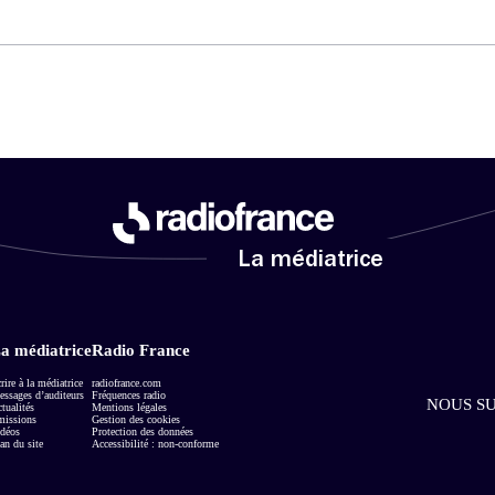
La médiatrice
a médiatrice
Radio France
rire à la médiatrice
radiofrance.com
ssages d’auditeurs
Fréquences radio
NOUS SU
tualités
Mentions légales
missions
Gestion des cookies
déos
Protection des données
an du site
Accessibilité : non-conforme