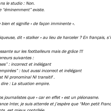
s le studio : Non.
ue “éminemment” existe.
ien et signifie « de façon imminente ».
ueuse, dit « stalker » au lieu de harceler ? En français, s’il
ssante sur les footballeurs mais de grâce !!!
rreurs suivantes :
es” : incorrect et inélégant
mpirées” : tout aussi incorrect et inélégant
t NI pronominal NI transitif .
ire : La situation empire.
os journalistes que « car en effet » est un pléonasme.
ance Inter, je suis atterrée et j’espère que “Mon petit Franc
ts, est mieux contrôlée.