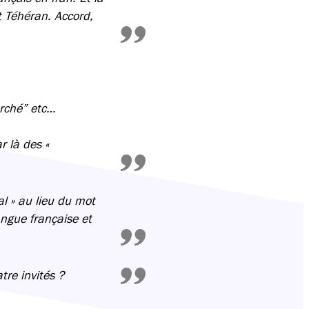
et Téhéran. Accord,
arché” etc…
r là des «
al » au lieu du mot
angue française et
atre invités ?