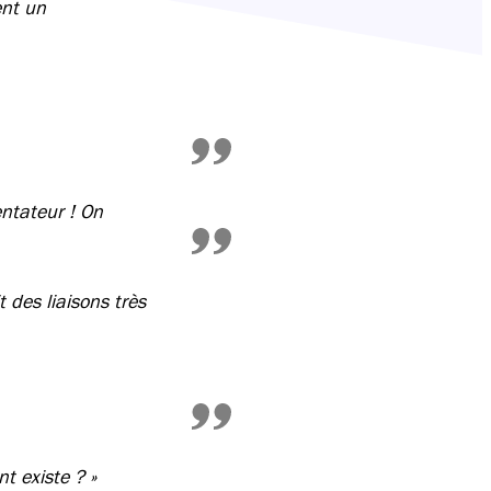
ent un
ntateur ! On
 des liaisons très
t existe ? »