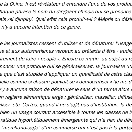
e la Chine. Il est révélateur d’entendre l’une de vos produc
chaque phrase le nom du dirigeant chinois qui se prononce
 /si djinpin/. Quel effet cela produit-t-il ? Mépris ou désin
l n’y a aucune intention de ce genre.
e les journalistes cessent d’utiliser et de dénaturer l’usage
ue et aux automatismes verbaux au prétexte d’être « audibl
rement de faire « peuple ». Encore ce matin, au sujet du r
noncer une pratique qui se généraliserait, la journaliste uti
e que c’est stupide d’appliquer un qualificatif de cette cl
duelle comme si chacun pouvait se « démocratiser » (je me d
 n’y a aucune raison de dénaturer le sens d’un terme alors 
n registre sémantique large : généraliser, massifier, diffuse
aliser, etc. Certes, quand il ne s’agit pas d’institution, la
ien un usage courant accessible à toutes les classes de la
 pratique hypothétiquement émergeante qui n’a rien de dém
 le “merchandisage” d’un commerce qui n’est pas à la porté