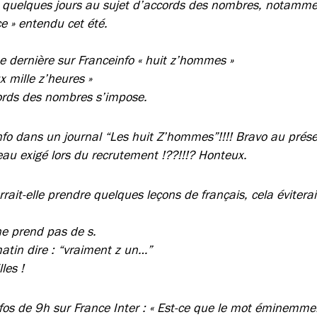
y a quelques jours au sujet d’accords des nombres, notamm
ce » entendu cet été.
 dernière sur Franceinfo « huit z’hommes »
x mille z’heures »
cords des nombres s’impose.
fo dans un journal “Les huit Z’hommes”!!!! Bravo au prése
veau exigé lors du recrutement !??!!!? Honteux.
rait-elle prendre quelques leçons de français, cela éviterait
e prend pas de s.
matin dire : “vraiment z un…”
les !
fos de 9h sur France Inter : « Est-ce que le mot éminemmen