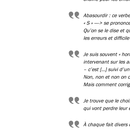
Abasourdir : ce verbe
« S » —-> se prononc
Qu’on se le dise et qu
les erreurs et diffici
Je suis souvent « horr
intervenant sur les a
– c’est […] suivi d’un
Non, non et non on di
Mais comment corrig
Je trouve que le cho
qui vont perdre leur
À chaque fait divers c