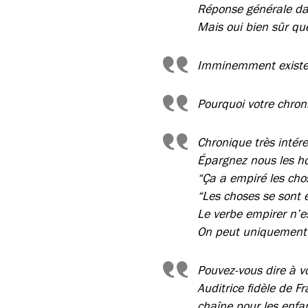
Réponse générale dan
Mais oui bien sûr q
Imminemment existe b
Pourquoi votre chroniq
Chronique très intére
Épargnez nous les ho
“Ça a empiré les chos
“Les choses se sont e
Le verbe empirer n’es
On peut uniquement d
Pouvez-vous
dire à v
Auditrice fidèle de Fr
chaîne pour les enfan