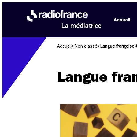
Aller au menu
Aller au contenu
Aller au pied de page
Accueil
La médiatrice
Accueil
>
Non classé
>
Langue française
Langue fra