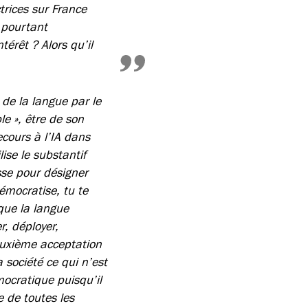
trices sur France
 pourtant
térêt ? Alors qu’il
 de la langue par le
e », être de son
ecours à l’IA dans
lise le substantif
asse pour désigner
émocratise, tu te
que la langue
r, déployer,
 deuxième acceptation
 société ce qui n’est
ocratique puisqu’il
e de toutes les