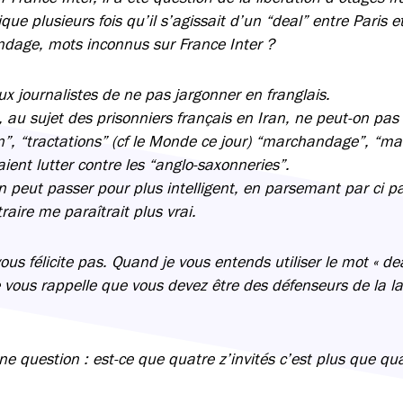
ique plusieurs fois qu’il s’agissait d’un “deal” entre Paris 
dage, mots inconnus sur France Inter ?
 journalistes de ne pas jargonner en franglais.
», au sujet des prisonniers français en Iran, ne peut-on pas
n”, “tractations” (cf le Monde ce jour) “marchandage”, “m
aient lutter contre les “anglo-saxonneries”.
 peut passer pour plus intelligent, en parsemant par ci pa
traire me paraîtrait plus vrai.
us félicite pas. Quand je vous entends utiliser le mot « de
Je vous rappelle que vous devez être des défenseurs de la l
une question : est-ce que quatre z’invités c’est plus que qu