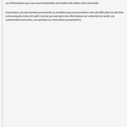
Les informations que vous nous transmettez permettent de traiter votre demande.
récupération anticipée et détournée ainsi que la
Cependant, aucune donnée personnelle ou sensible pouvant permettre votre identification ne doit être
récupération a posteriori planifiée : s’il n’y a pas de
communiquée dans cet outil (comme par exemple des informations sur votre état de santé, vos
solution de continuité entre les deux « grands
coordonnées bancaires, vos opinions ou convictions personnelles).
débats », alors toutes les interventions régionales
scénarisées et produites par E. Macron jusqu’à ce
jour ont bel et bien constitué une gigantesque
pré-campagne irréfutable, avec des temps de
communication absolument disproportionnés au
bénéfice de LREM (France Inter)
Je suis étonné du traitement de la rédaction de
France Culture concernant le projet européen mis
en avant par Emmanuel Macron avant les
élections européennes. Les journalistes de France
Culture nous expliquent que c’est un coup de
com’ (on interviewe un prof de science-po qui
sera là pour justifier le point de vue de la
rédaction), que le président est en campagne etc.
Depuis quand est-ce absurde pour un président