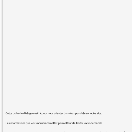
Lettre #5
01/02/2019
La rédaction de franceinfo :
traitement de l’information
partiale ?
LES RENDEZ-VOUS DE LA
MÉDIATRICE
Cette boîte de dialogue est là pour vous orienter du mieux possible sur notre site.
26/01/2019
Les informations que vous nous transmettez permettent de traiter votre demande.