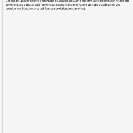
Cependant, aucune donnée personnelle ou sensible pouvant permettre votre identification ne doit être
communiquée dans cet outil (comme par exemple des informations sur votre état de santé, vos
Lettre #4
coordonnées bancaires, vos opinions ou convictions personnelles).
LES GRANDES
THÉMATIQUES DES
AUDITEURS
25/01/2019
Confiance envers les médias :
le baromètre La Croix
LES GRANDES THÉMATIQUES
DES AUDITEURS, LES INFOS DE
LA MÉDIATRICE
25/01/2019