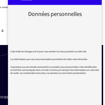
 consacrait son édito politique à la dermatose nodulaire contagieuse (DNC) :
Données personnelles
4
5
6
7
8
9
10
…
20
21
Suivant
Cette boîte de dialogue est là pour vous orienter du mieux possible sur notre site.
Les informations que vous nous transmettez permettent de traiter votre demande.
Cependant, aucune donnée personnelle ou sensible pouvant permettre votre identification
ne doit être communiquée dans cet outil (comme par exemple des informations sur votre état
de santé, vos coordonnées bancaires, vos opinions ou convictions personnelles).
IVRE SUR LES RÉSEAUX