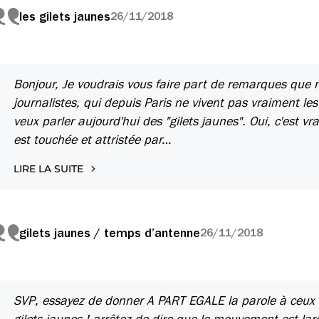
les gilets jaunes
26/11/2018
Bonjour, Je voudrais vous faire part de remarques que
journalistes, qui depuis Paris ne vivent pas vraiment l
veux parler aujourd'hui des "gilets jaunes". Oui, c'est vr
est touchée et attristée par…
LIRE LA SUITE
gilets jaunes / temps d’antenne
26/11/2018
SVP, essayez de donner A PART EGALE la parole à ceux q
gilets jaunes ! arrêtez de dire que le mouvement est lar