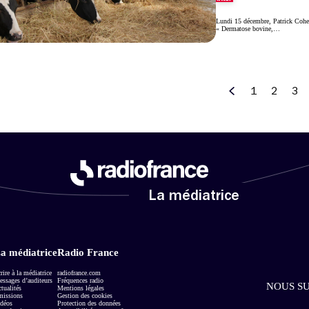
Lundi 15 décembre, Patrick Cohen
« Dermatose bovine,…
1
2
3
Précédent
La médiatrice
a médiatrice
Radio France
rire à la médiatrice
radiofrance.com
ssages d’auditeurs
Fréquences radio
NOUS SU
tualités
Mentions légales
missions
Gestion des cookies
déos
Protection des données