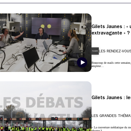
Gilets Jaunes : 
extravagante » ?
LES RENDEZ-VOUS
Beaucoup de mails cette semaine, 
ampleur…
Gilets Jaunes : l
LES GRANDES THÉMA
« La couverture médiatique du mo
résume à…