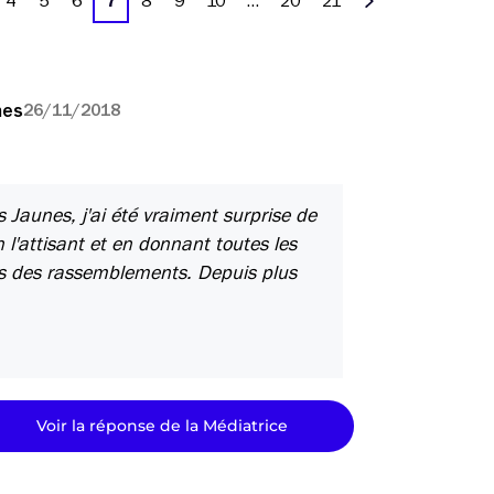
4
5
6
7
8
9
10
…
20
21
Suivant
nes
26/11/2018
 Jaunes, j'ai été vraiment surprise de
 l'attisant et en donnant toutes les
res des rassemblements. Depuis plus
Voir la réponse de la Médiatrice