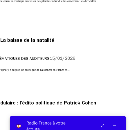
raitement médiatique centré sur des plaintes individuelles concernant les difficultés
 La baisse de la natalité
15/01/2026
ÉMATIQUES DES AUDITEURS
 qu’il y a eu plus de décès que de naissances en France en…
laire : l’édito politique de Patrick Cohen
Radio France à votre
écoute