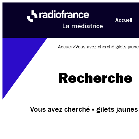
Aller au menu
Aller au contenu
Aller au pied de page
Accueil
La médiatrice
Accueil
>
Vous avez cherché gilets jaun
Recherche
Vous avez cherché « gilets jaunes 