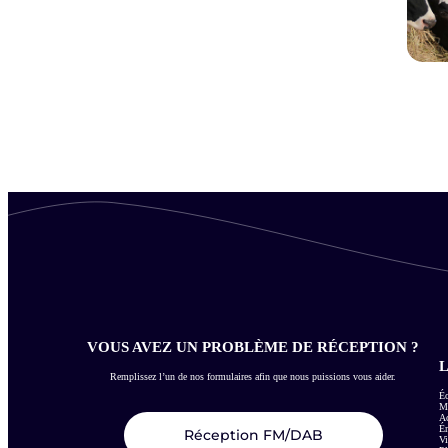
VOUS AVEZ UN PROBLÈME DE RÉCEPTION ?
L
Remplissez l’un de nos formulaires afin que nous puissions vous aider.
Éc
Me
Ac
É
Réception FM/DAB
Vi