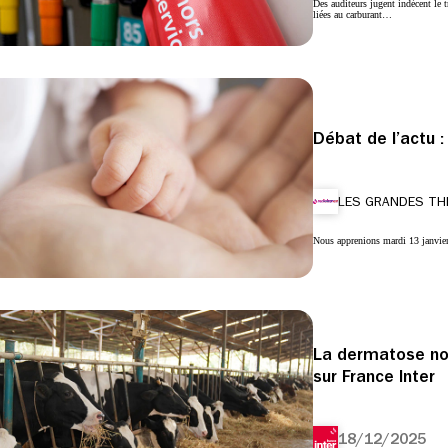
Des auditeurs jugent indécent le t
liées au carburant…
Débat de l’actu :
LES GRANDES TH
Nous apprenions mardi 13 janvier
La dermatose nodu
sur France Inter
18/12/2025