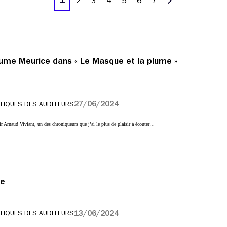
1
2
3
4
5
6
7
Suivant
aume Meurice dans « Le Masque et la plume »
27/06/2024
TIQUES DES AUDITEURS
ir Arnaud Viviant, un des chroniqueurs que j’ai le plus de plaisir à écouter…
ce
13/06/2024
TIQUES DES AUDITEURS