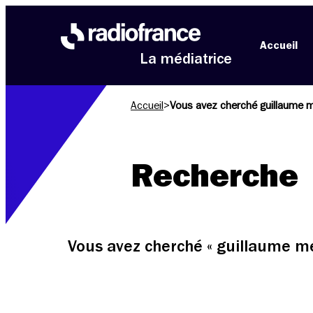
Aller au menu
Aller au contenu
Aller au pied de page
Accueil
La médiatrice
Accueil
>
Vous avez cherché guillaume 
Recherche
Vous avez cherché « guillaume me