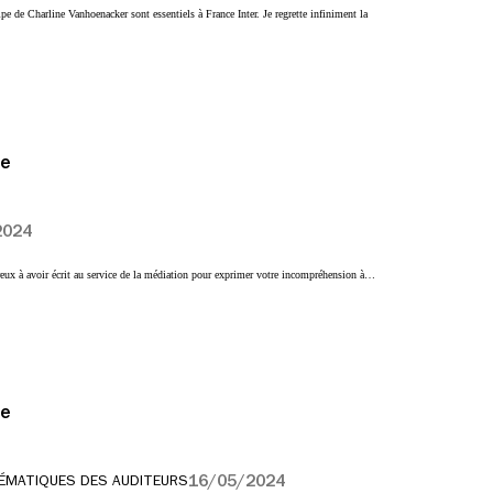
pe de Charline Vanhoenacker sont essentiels à France Inter. Je regrette infiniment la
ce
2024
eux à avoir écrit au service de la médiation pour exprimer votre incompréhension à…
ce
16/05/2024
ÉMATIQUES DES AUDITEURS