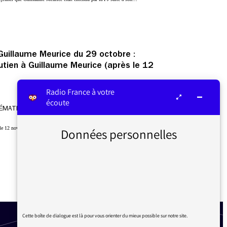
Guillaume Meurice du 29 octobre :
ien à Guillaume Meurice (après le 12
Radio France à votre
écoute
17/11/2023
ÉMATIQUES DES AUDITEURS
 le 12 novembre à 18h. Je voudrais réitérer mon soutien total à Guillaume Meurice,…
Données personnelles
1
2
3
4
5
6
7
Suivant
Cette boîte de dialogue est là pour vous orienter du mieux possible sur notre site.