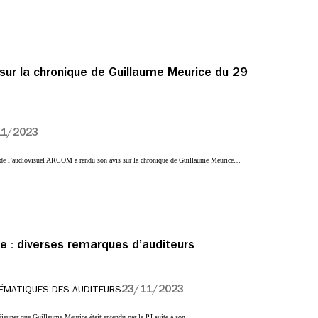
sur la chronique de Guillaume Meurice du 29
11/2023
r de l’audiovisuel ARCOM a rendu son avis sur la chronique de Guillaume Meurice…
e : diverses remarques d’auditeurs
23/11/2023
ÉMATIQUES DES AUDITEURS
déjeuner que Guillaume Meurice était entendu par la PJ suite à son…