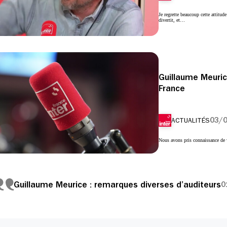
Je regrette beaucoup cette attitud
divertit, et…
Guillaume Meurice
France
03/
ACTUALITÉS
Nous avons pris connaissance de
Guillaume Meurice : remarques diverses d’auditeurs
0