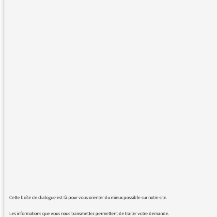
question n’est pas de savoir si on
peut abréger des mots. Ce terme
a un côté infantilisant, folklorique.
Sur France Inter on ne nous parle
pas de « socialos » de « cocos ». Il
y a un côté dévalorisant, ne
semblant pas prendre aux sérieux
les écologistes ce qui
insidieusement peut influencer
certains auditeurs.
J’écoute votre antenne très
régulièrement, surtout les
journaux et… je trouve
insupportable que des
journalistes ou commentateurs,
Cette boîte de dialogue est là pour vous orienter du mieux possible sur notre site.
sérieux par ailleurs, utilisent
Les informations que vous nous transmettez permettent de traiter votre demande.