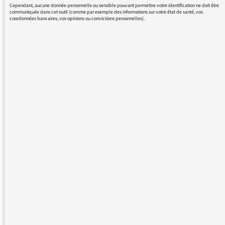
désinformation et l’inhumain ? Ne
Cependant, aucune donnée personnelle ou sensible pouvant permettre votre identification ne doit être
communiquée dans cet outil (comme par exemple des informations sur votre état de santé, vos
devrions-nous pas prendre nos
coordonnées bancaires, vos opinions ou convictions personnelles).
responsabilités en refusant même
de véhiculer des messages (donc
des contenus et pas seulement
des personnes) allant dans le
sens de la haine, de la
désinformation et de l’inhumain ?
Les mots ont une importance et
les journalistes le savent bien. J’ai
un profond respect pour cette
profession et leur position est
fondamentale, surtout de nos
jours, au milieu de ce brouhaha
ambiant.
Une règle universelle du Vivant
est que ce sur quoi nous
développons notre attention