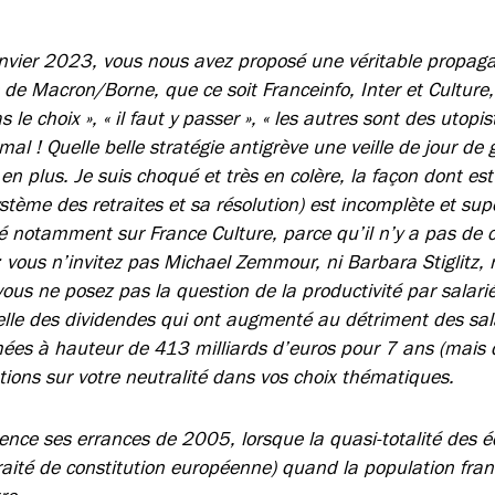
nvier 2023, vous nous avez proposé une véritable propaga
 de Macron/Borne, que ce soit Franceinfo, Inter et Culture
s le choix », « il faut y passer », « les autres sont des utopis
rmal ! Quelle belle stratégie antigrève une veille de jour de 
 en plus. Je suis choqué et très en colère, la façon dont est
ystème des retraites et sa résolution) est incomplète et supe
é notamment sur France Culture, parce qu’il n’y a pas de c
vous n’invitez pas Michael Zemmour, ni Barbara Stiglitz, n
ous ne posez pas la question de la productivité par salari
lle des dividendes qui ont augmenté au détriment des salai
es à hauteur de 413 milliards d’euros pour 7 ans (mais d’
ions sur votre neutralité dans vos choix thématiques.
nce ses errances de 2005, lorsque la quasi-totalité des édi
raité de constitution européenne) quand la population fran