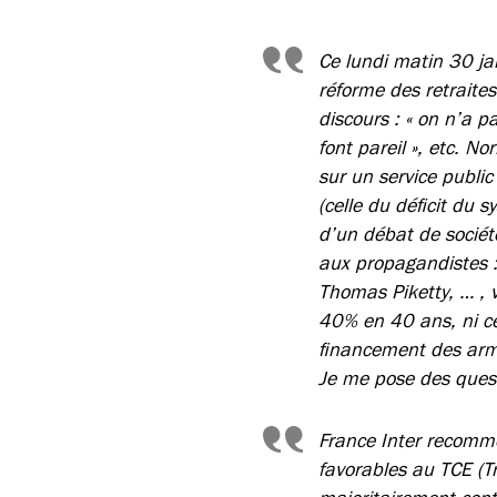
Ce lundi matin 30 ja
réforme des retraites
discours : « on n’a pa
font pareil », etc. No
sur un service public
(celle du déficit du s
d’un débat de sociét
aux propagandistes : 
Thomas Piketty, … , v
40% en 40 ans, ni ce
financement des armé
Je me pose des quest
France Inter recomme
favorables au TCE (T