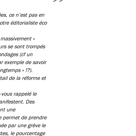
es, ce n’est pas en
tre éditorialiste éco
« massivement »
eurs se sont trompés
ondages (cf un
par exemple de savoir
ongtemps » !?).
ail de la réforme et
-vous rappelé le
anifestent. Des
ent une
le permet de prendre
uée par une grève le
tes, le pourcentage