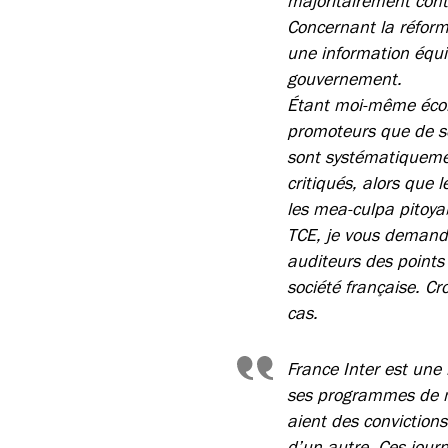
majoritairement cont
Concernant la réforme
une information équi
gouvernement.
Étant moi-même écono
promoteurs que de se
sont systématiquemen
critiqués, alors que
les mea-culpa pitoya
TCE, je vous demande
auditeurs des points
société française. Cr
cas.
France Inter est une
ses programmes de ma
aient des conviction
d’un autre. Ces jour