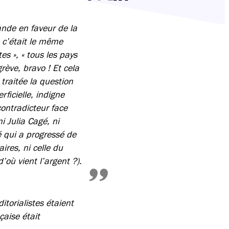
Partager cette page sur Facebook
Partager cette page sur Twitter
Partager cette page sur LinkedIn
nde en faveur de la
, c’était le même
tes », « tous les pays
grève, bravo ! Et cela
 traitée la question
rficielle, indigne
ontradicteur face
i Julia Cagé, ni
é qui a progressé de
res, ni celle du
où vient l’argent ?).
torialistes étaient
çaise était