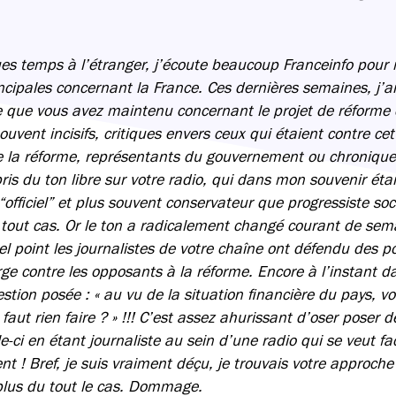
es temps à l’étranger, j’écoute beaucoup Franceinfo pour
incipales concernant la France. Ces dernières semaines, j’
re que vous avez maintenu concernant le projet de réforme d
souvent incisifs, critiques envers ceux qui étaient contre 
e la réforme, représentants du gouvernement ou chronique
pris du ton libre sur votre radio, qui dans mon souvenir éta
“officiel” et plus souvent conservateur que progressiste so
ut cas. Or le ton a radicalement changé courant de semai
l point les journalistes de votre chaîne ont défendu des p
e contre les opposants à la réforme. Encore à l’instant da
stion posée : « au vu de la situation financière du pays, 
 faut rien faire ? » !!! C’est assez ahurissant d’oser poser 
-ci en étant journaliste au sein d’une radio qui se veut fa
t ! Bref, je suis vraiment déçu, je trouvais votre approche 
 plus du tout le cas. Dommage.