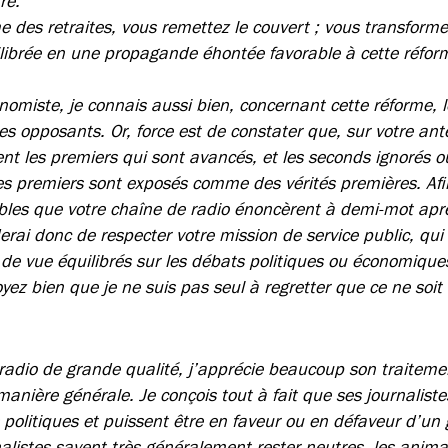
re.
 des retraites, vous remettez le couvert ; vous transformez
librée en une propagande éhontée favorable à cette réfor
miste, je connais aussi bien, concernant cette réforme, 
s opposants. Or, force est de constater que, sur votre ant
t les premiers qui sont avancés, et les seconds ignorés o
 les premiers sont exposés comme des vérités premières. Afi
bles que votre chaîne de radio énoncèrent à demi-mot aprè
rai donc de respecter votre mission de service public, qui
 de vue équilibrés sur les débats politiques ou économiques
oyez bien que je ne suis pas seul à regretter que ce ne soit
 radio de grande qualité, j’apprécie beaucoup son traitemen
nière générale. Je conçois tout à fait que ses journalist
s politiques et puissent être en faveur ou en défaveur d’u
nalistes savent très généralement rester neutres, les anim