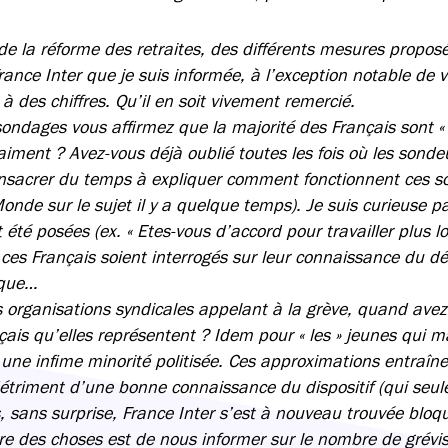
de la réforme des retraites, des différents mesures proposé
ance Inter que je suis informée, à l’exception notable de vo
r à des chiffres. Qu’il en soit vivement remercié.
sondages vous affirmez que la majorité des Français sont 
aiment ? Avez-vous déjà oublié toutes les fois où les sond
consacrer du temps à expliquer comment fonctionnent ces s
Monde sur le sujet il y a quelque temps). Je suis curieuse 
 été posées (ex. « Etes-vous d’accord pour travailler plus l
ces Français soient interrogés sur leur connaissance du dét
ique…
es organisations syndicales appelant à la grève, quand avez
ais qu’elles représentent ? Idem pour « les » jeunes qui m
 une infime minorité politisée. Ces approximations entraîn
étriment d’une bonne connaissance du dispositif (qui seu
rs, sans surprise, France Inter s’est à nouveau trouvée bloq
re des choses est de nous informer sur le nombre de grévis