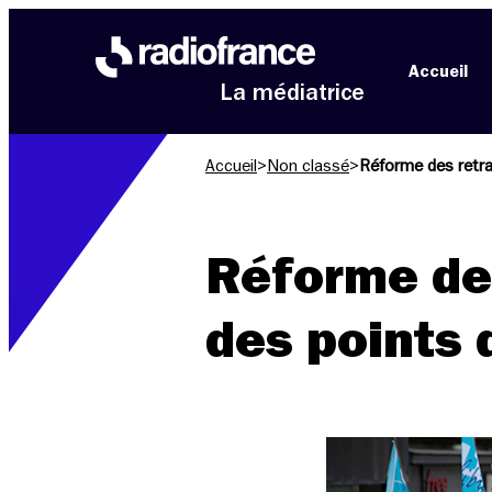
Aller au menu
Aller au contenu
Aller au pied de page
Accueil
La médiatrice
Accueil
>
Non classé
>
Réforme des retrai
Réforme des 
des points 