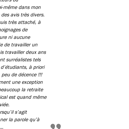
 moi-même dans mon
des avis très divers.
uis très attaché, à
émoignages de
ure ni aucune
 de travailler un
is travailler deux ans
t surréalistes tels
d’étudiants, à priori
 peu de décence !!!
ement une exception
eaucoup la retraite
dical est quand même
viée.
squ’il s’agit
nner la parole qu’à
n…