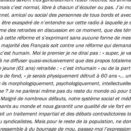
mais c’est normal, libre à chacun d’écouter ou pas. J’ai
nel, amical ou social des personnes de tous bords et avec 
tre exaspéré de n’entendre sur cette radio à laquelle je s
orme des retraites en discussion en ce moment, que des t
à cette réforme et s’exprimant sans aucune forme de mes
a majorité des Français soit contre une réforme qui demande
’est humain. Moi le premier je ne dirai pas : « super, je va
à ne diffuser quasi-exclusivement que des propos totalemen
 jeune (61 ans) retraitée : « c’est inhumain » ou de la part 
s de fond, « je serais physiquement détruit à 60 ans »… un
t-ils morphologiquement, psychologiquement, intellectuell
ne ? Je ne parlerai même pas du reste du monde où pour b
 Malgré de nombreux défauts, notre système social et mé
mants au monde et nous garantit une qualité de vie fort en
ait un traitement impartial et des débats contradictoires lor
ou syndicalistes, Mais pour le reste de la population, ne do
e ressemble à du bourrage de mou, passez-moi l’expressio