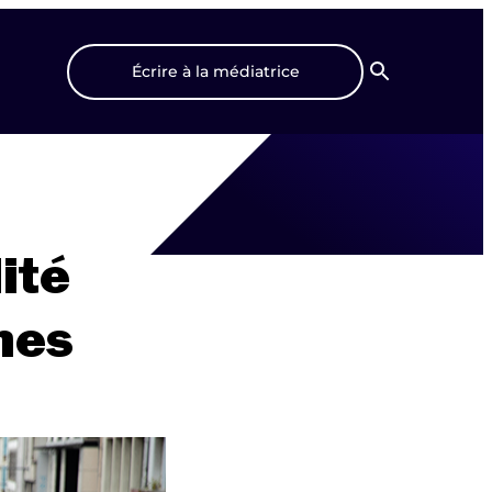
Écrire à la médiatrice
Recherche
ité
nes