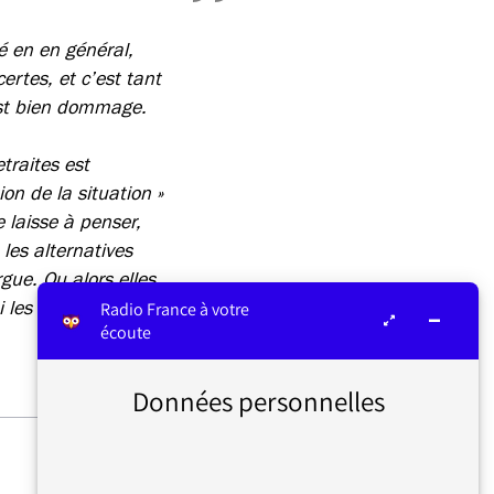
té en en général,
ertes, et c’est tant
’est bien dommage.
traites est
on de la situation »
 laisse à penser,
 les alternatives
gue. Ou alors elles
les caricature n’est
Radio France à votre
écoute
Données personnelles
RÉFORME DES RETRAITES :
LA GRÈVE DU MARDI 31