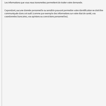
Les informations que vous nous transmettez permettent de traiter votre demande.
Cependant, aucune donnée personnelle ou sensible pouvant permettre votre identification ne doit être
communiquée dans cet outil (comme par exemple des informations sur votre état de santé, vos
coordonnées bancaires, vos opinions ou convictions personnelles).
Message d’auditeur
« Je déplore le « parisianisme » de
votre antenne qui semble oublier
qu’il existe dans ce pays d’autre
villes plus ou moins importantes
qui subissent également le
problème de manque de