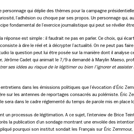
ce personnage qui déplie des thèmes pour la campagne présidentielle
curiosité, l’adhésion ou choque par ses propos. Un personnage qui, au
cipe fondamental de l’exercice journalistique qui peut se révéler êtr
la réponse est simple : il faudrait ne pas en parler. Ce choix, qui éca
onsiste à dire le réel et à décrypter l’actualité. On ne peut pas fa
tudio la question peut lui être posée sur la manière dont il analyse 
er, Jérôme Cadet qui animait le 7/9 a demandé à Marylin Maeso, pro
er ses idées au risque de le légitimer ou bien l’ignorer et assiste
s entretiens dans les émissions politiques que l’évocation d’Éric Ze
guère sur les antennes de reportages consacrés au polémiste. Éric Z
il le sera dans le cadre réglementé du temps de parole mis en place 
 un processus de légitimation. A ce sujet, l’interview de Brice Tein
après la publication d’un sondage montrant une envolée des intention
xpliqué pourquoi son institut sondait les Français sur Éric Zemmour, a