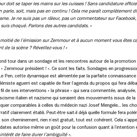
r doit se taper les mains sur les cuisses ! Sans candidature offici
en parle, soit, mais pas en continu ! Cela me paraît complètement di
lisme. Je ne suis pas un râleur, pas un commentateur sur Facebook
e suis choqué. Parlons des autres candidats. »
a moitié de l’émission sur Zemmour et à aucun moment vous êtes cap
t de la scène ? Réveillez-vous ! »
ond tour dans un sondage et les rencontres autour de la promotion 
de « Zemmour président ! ». Ce sont les faits. Sondages en progressi
Le Pen, cette dynamique est alimentée par la parfaite connaissance 
olémiste aguerri est capable de fixer l’agenda du propos qui fera déb
fil de ses interventions « la phrase » qui sera commentée, analysée,
 fascisme italien et nazisme qui seraient des mouvements issus de l
nquer comparables à celles du médecin nazi Josef Mengele… les choi
ratif clairement établi. Peut-être sait-il déjà quelle formule fera po
 son cheminement, rien n’est gratuit, tout est cohérent. Cela s’appel
s dates autorise même un goût pour la confusion quant à l’intention
intérêt de faire durer l’ambiguïté ».