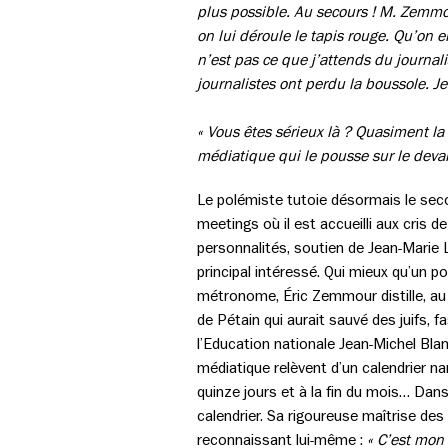
plus possible. Au secours ! M. Zemmou
on lui déroule le tapis rouge. Qu’on 
n’est pas ce que j’attends du journa
journalistes ont perdu la boussole. J
« Vous êtes sérieux là ? Quasiment l
médiatique qui le pousse sur le devan
Le polémiste tutoie désormais le sec
meetings où il est accueilli aux cris 
personnalités, soutien de Jean-Marie 
principal intéressé. Qui mieux qu’un p
métronome, Éric Zemmour distille, au 
de Pétain qui aurait sauvé des juifs,
l’Education nationale Jean-Michel Bla
médiatique relèvent d’un calendrier nar
quinze jours et à la fin du mois… Dans
calendrier. Sa rigoureuse maîtrise de
reconnaissant lui-même :
« C’est mon 