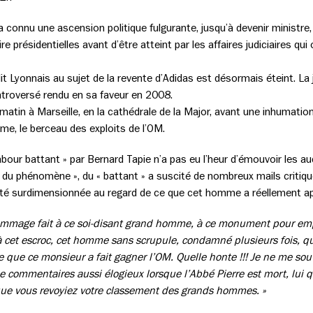
 a connu une ascension politique fulgurante, jusqu’à devenir ministr
e présidentielles avant d’être atteint par les affaires judiciaires qui 
dit Lyonnais au sujet de la revente d’Adidas est désormais éteint. La j
ntroversé rendu en sa faveur en 2008.
matin à Marseille, en la cathédrale de la Major, avant une inhumati
me, le berceau des exploits de l’OM.
ur battant » par Bernard Tapie n’a pas eu l’heur d’émouvoir les audi
« du phénomène », du « battant » a suscité de nombreux mails critiq
 été surdimensionnée au regard de ce que cet homme a réellement a
l’hommage fait à ce soi-disant grand homme, à ce monument pour emp
 cet escroc, cet homme sans scrupule, condamné plusieurs fois, qui 
 que ce monsieur a fait gagner l’OM. Quelle honte !!! Je ne me souvi
commentaires aussi élogieux lorsque l’Abbé Pierre est mort, lui qu
 que vous revoyiez votre classement des grands hommes. »