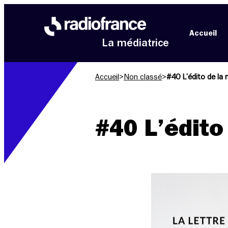
Aller au menu
Aller au contenu
Aller au pied de page
Accueil
La médiatrice
Accueil
>
Non classé
>
#40 L’édito de la 
#40 L’édito