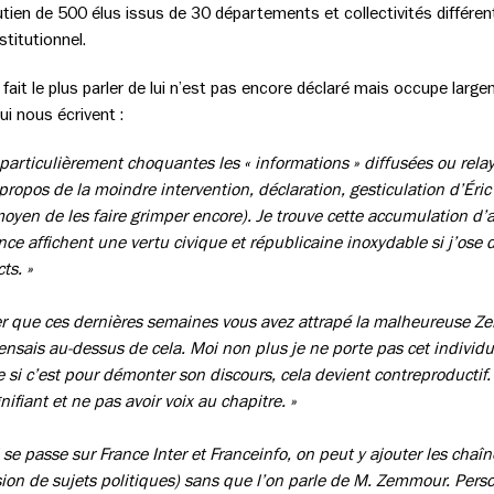
utien de 500 élus issus de 30 départements et collectivités différen
stitutionnel.
 fait le plus parler de lui n’est pas encore déclaré mais occupe large
ui nous écrivent :
ve particulièrement choquantes les « informations » diffusées ou re
propos de la moindre intervention, déclaration, gesticulation d’Éri
r moyen de les faire grimper encore). Je trouve cette accumulation d
ce affichent une vertu civique et républicaine inoxydable si j’ose di
cts. »
 que ces dernières semaines vous avez attrapé la malheureuse Zem
pensais au-dessus de cela. Moi non plus je ne porte pas cet individ
e si c’est pour démonter son discours, cela devient contreproducti
nifiant et ne pas avoir voix au chapitre. »
e passe sur France Inter et Franceinfo, on peut y ajouter les chaîne
sion de sujets politiques) sans que l’on parle de M. Zemmour. Pers