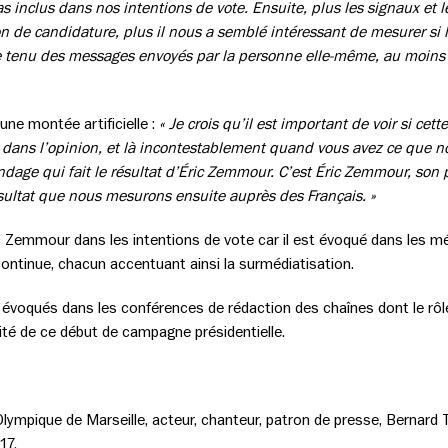
 inclus dans nos intentions de vote. Ensuite, plus les signaux et l
on de candidature, plus il nous a semblé intéressant de mesurer si 
te tenu des messages envoyés par la personne elle-même, au moins d
’une montée artificielle :
« Je crois qu’il est important de voir si c
o dans l’opinion, et là incontestablement quand vous avez ce que n
 sondage qui fait le résultat d’Éric Zemmour. C’est Éric Zemmour, so
résultat que nous mesurons ensuite auprès des Français. »
c Zemmour dans les intentions de vote car il est évoqué dans les
ontinue, chacun accentuant ainsi la surmédiatisation.
voqués dans les conférences de rédaction des chaînes dont le rôle 
réalité de ce début de campagne présidentielle.
’Olympique de Marseille, acteur, chanteur, patron de presse, Bernard
017.